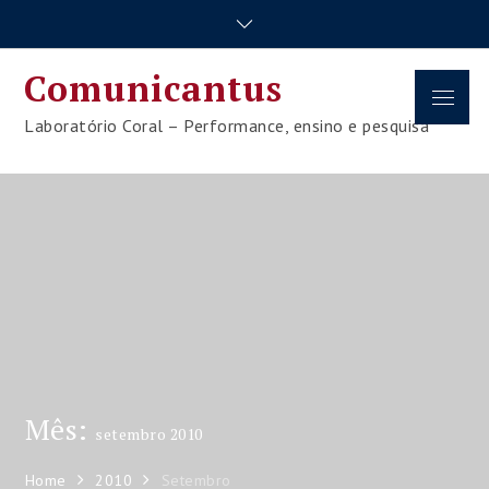
Skip
to
content
Comunicantus
Menu
Laboratório Coral – Performance, ensino e pesquisa
Mês:
setembro 2010
Home
2010
Setembro