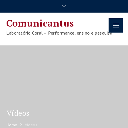
Skip
to
content
Comunicantus
Menu
Laboratório Coral – Performance, ensino e pesquisa
Vídeos
Home
Vídeos