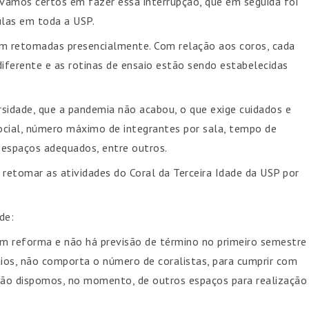
amos certos em fazer essa interrupção, que em seguida foi
ulas em toda a USP.
am retomadas presencialmente. Com relação aos coros, cada
ferente e as rotinas de ensaio estão sendo estabelecidas
rsidade, que a pandemia não acabou, o que exige cuidados e
cial, número máximo de integrantes por sala, tempo de
, espaços adequados, entre outros.
retomar as atividades do Coral da Terceira Idade da USP por
de:
m reforma e não há previsão de término no primeiro semestre
aios, não comporta o número de coralistas, para cumprir com
Não dispomos, no momento, de outros espaços para realização