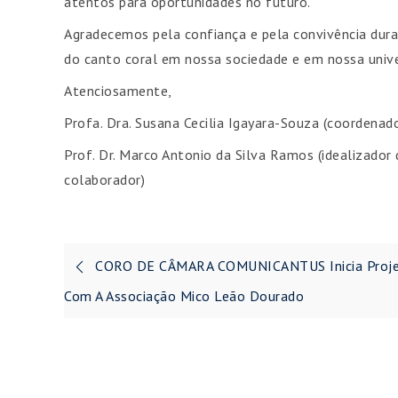
atentos para oportunidades no futuro.
Agradecemos pela confiança e pela convivência dur
do canto coral em nossa sociedade e em nossa unive
Atenciosamente,
Profa. Dra. Susana Cecilia Igayara-Souza (coordena
Prof. Dr. Marco Antonio da Silva Ramos (idealizador 
colaborador)
Navegação
CORO DE CÂMARA COMUNICANTUS Inicia Proj
de
Com A Associação Mico Leão Dourado
Post