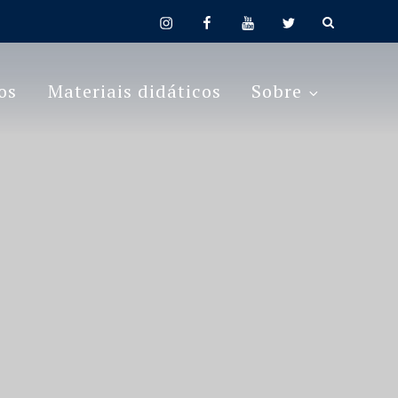
instagram
facebook
youtube
twitter
os
Materiais didáticos
Sobre