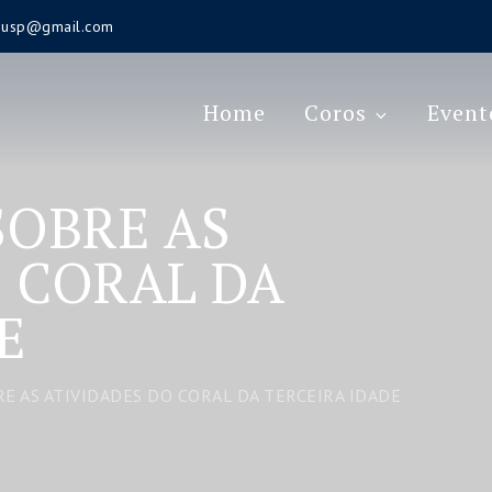
s.usp@gmail.com
Home
Coros
Event
OBRE AS
 CORAL DA
E
 AS ATIVIDADES DO CORAL DA TERCEIRA IDADE