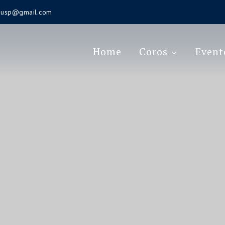
s.usp@gmail.com
Home
Coros
Event