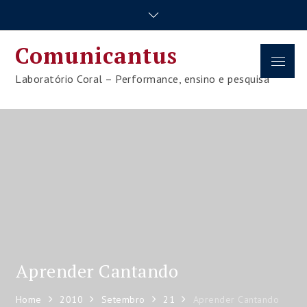
Skip
to
content
Comunicantus
Menu
Laboratório Coral – Performance, ensino e pesquisa
Aprender Cantando
Home
2010
Setembro
21
Aprender Cantando