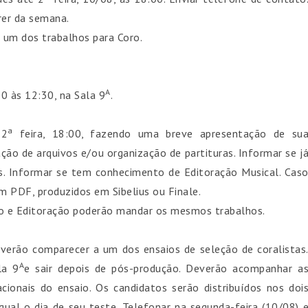
rer da semana.
um dos trabalhos para Coro.
A
30 às 12:30, na Sala 9
.
a
 2
feira, 18:00, fazendo uma breve apresentação de su
ção de arquivos e/ou organização de partituras. Informar se j
is. Informar se tem conhecimento de Editoração Musical. Cas
em PDF, produzidos em Sibelius ou Finale.
vo e Editoração poderão mandar os mesmos trabalhos.
verão comparecer a um dos ensaios de seleção de coralistas
A
la 9
e sair depois de pós-produção. Deverão acompanhar a
cionais do ensaio. Os candidatos serão distribuídos nos doi
ual o dia de seu teste. Telefonar na segunda-feira (10/08) 