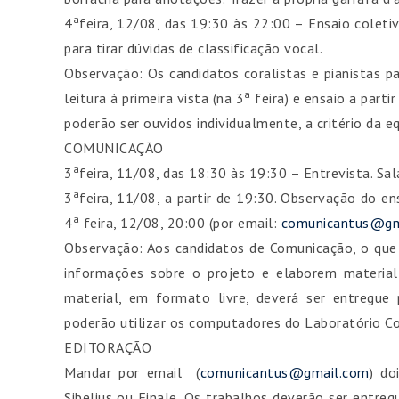
a
4
feira, 12/08, das 19:30 às 22:00 – Ensaio coleti
para tirar dúvidas de classificação vocal.
Observação: Os candidatos coralistas e pianistas pa
a
leitura à primeira vista (na 3
feira) e ensaio a parti
poderão ser ouvidos individualmente, a critério da e
COMUNICAÇÃO
a
3
feira, 11/08, das 18:30 às 19:30 – Entrevista. Sal
a
3
feira, 11/08, a partir de 19:30. Observação do e
a
4
feira, 12/08, 20:00 (por email:
comunicantus@gm
Observação: Aos candidatos de Comunicação, o que
informações sobre o projeto e elaborem materia
material, em formato livre, deverá ser entregue
poderão utilizar os computadores do Laboratório Co
EDITORAÇÃO
Mandar por email
(
comunicantus@gmail.com
) do
Sibelius ou Finale. Os trabalhos deverão ser entreg