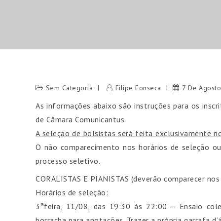
Sem Categoria
Filipe Fonseca
7 De Agost
As informações abaixo são instruções para os inscr
de Câmara Comunicantus.
A seleção de bolsistas será feita exclusivamente no
O não comparecimento nos horários de seleção ou 
processo seletivo.
CORALISTAS E PIANISTAS (deverão comparecer nos do
Horários de seleção:
a
3
feira, 11/08, das 19:30 às 22:00 – Ensaio colet
borracha para anotações. Trazer a própria garrafa d