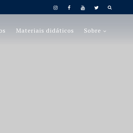
instagram
facebook
youtube
twitter
os
Materiais didáticos
Sobre