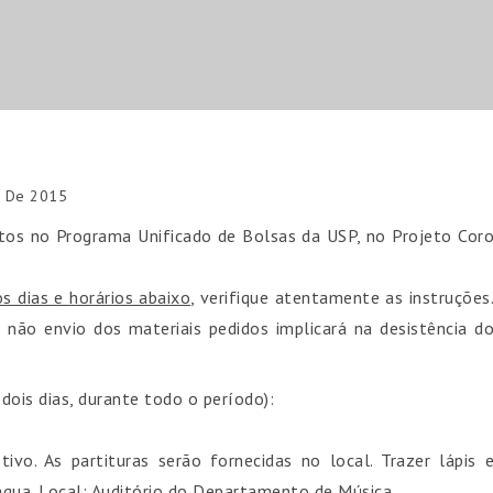
o De 2015
itos no Programa Unificado de Bolsas da USP, no Projeto Cor
s dias e horários abaixo
, verifique atentamente as instruções
não envio dos materiais pedidos implicará na desistência d
is dias, durante todo o período):
ivo. As partituras serão fornecidas no local. Trazer lápis 
’água. Local: Auditório do Departamento de Música.