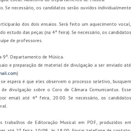
vo. Se necessário, os candidatos serão ouvidos individualment
rticiparão dos dois ensaios. Será feito um aquecimento vocal
a
r do estudo das peças (na 4
feira). Se necessário, os candidato
quipe de professores.
A
a 9
. Departamento de Música.
nsaio e preparação de material de divulgação a ser enviado at
ail.com
)
 se espera é que eles observem o processo seletivo, busque
l de divulgação sobre o Coro de Câmara Comunicantus. Ess
a
 por email até 4
feira, 20:00. Se necessário, os candidato
ral.
is trabalhos de Editoração Musical em PDF, produzidos e
a
ues até 2
feira, 10/08, às 18:00. Enviar telefone de contato