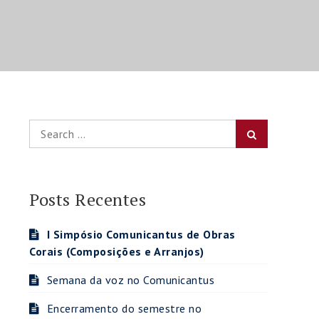
Search
Search
for:
o
.
Posts Recentes
o
I Simpósio Comunicantus de Obras
Corais (Composições e Arranjos)
Semana da voz no Comunicantus
e
Encerramento do semestre no