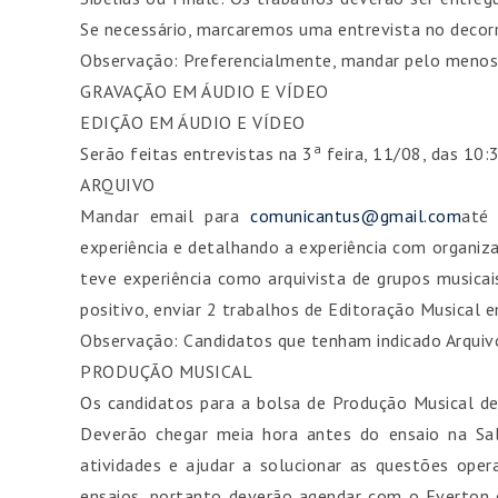
Se necessário, marcaremos uma entrevista no decor
Observação: Preferencialmente, mandar pelo menos 
GRAVAÇÃO EM ÁUDIO E VÍDEO
EDIÇÃO EM ÁUDIO E VÍDEO
a
Serão feitas entrevistas na 3
feira, 11/08, das 10:
ARQUIVO
Mandar email para
comunicantus@gmail.com
até
experiência e detalhando a experiência com organiza
teve experiência como arquivista de grupos musica
positivo, enviar 2 trabalhos de Editoração Musical 
Observação: Candidatos que tenham indicado Arqui
PRODUÇÃO MUSICAL
Os candidatos para a bolsa de Produção Musical de
Deverão chegar meia hora antes do ensaio na Sa
atividades e ajudar a solucionar as questões opera
ensaios, portanto deverão agendar com o Everton q