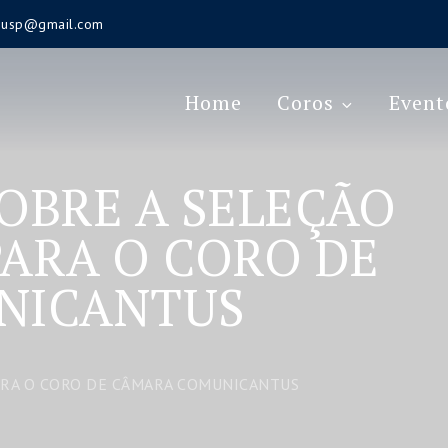
s.usp@gmail.com
Home
Coros
Event
OBRE A SELEÇÃO
PARA O CORO DE
NICANTUS
ARA O CORO DE CÂMARA COMUNICANTUS