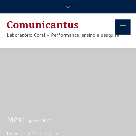
Skip
to
content
Comunicantus
Menu
Laboratório Coral – Performance, ensino e pesquisa
Mês:
agosto 2015
Home
2015
Agosto