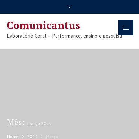
Skip
to
content
Comunicantus
Menu
Laboratório Coral – Performance, ensino e pesquisa
Mês:
março 2014
Home
2014
Março