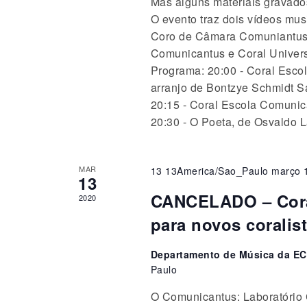
Mas alguns materiais gravado
O evento traz dois vídeos mu
Coro de Câmara Comuniantus 
Comunicantus e Coral Univers
Programa: 20:00 - Coral Esco
arranjo de Bontzye Schmidt S
20:15 - Coral Escola Comunic
20:30 - O Poeta, de Osvaldo 
MAR
13 13America/Sao_Paulo março 
13
CANCELADO – Coral
2020
para novos coralis
Departamento de Música da EC
Paulo
O Comunicantus: Laboratório C