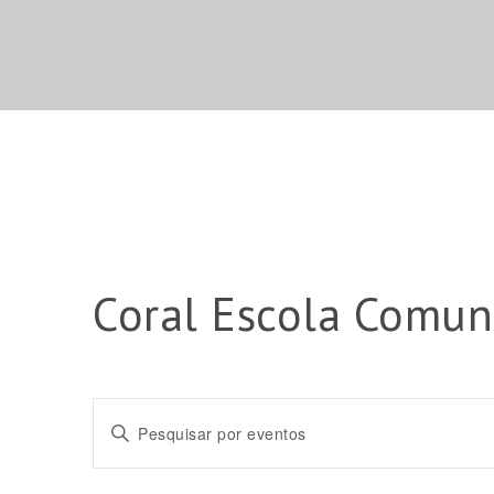
Coral Escola Comun
Pesquisa
Digite
e
a
palavra-