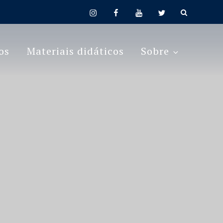
instagram
facebook
youtube
twitter
os
Materiais didáticos
Sobre