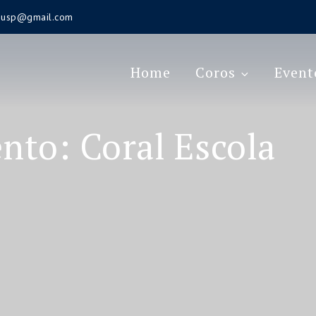
s.usp@gmail.com
Home
Coros
Event
ento:
Coral Escola