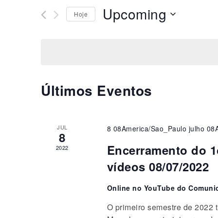
navegação
chave.
Upcoming
Hoje
Pesquisa
de
Eventos
Selecione
pela
a
visuais
palavra-
data.
de
chave.
Eventos
Últimos Eventos
JUL
8 08America/Sao_Paulo julho 08
8
Encerramento do 1o
2022
vídeos 08/07/2022
Online no YouTube do Comuni
O primeiro semestre de 2022 t