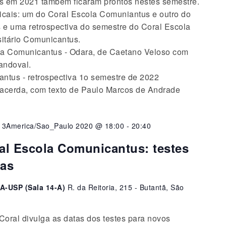
s em 2021 também ficaram prontos nestes semestre.
sicais: um do Coral Escola Comuniantus e outro do
e uma retrospectiva do semestre do Coral Escola
itário Comunicantus.
la Comunicantus - Odara, de Caetano Veloso com
andoval.
antus - retrospectiva 1o semestre de 2022
Lacerda, com texto de Paulo Marcos de Andrade
13America/Sao_Paulo 2020 @ 18:00
-
20:40
 Escola Comunicantus: testes
tas
A-USP (Sala 14-A)
R. da Reitoria, 215 - Butantã, São
oral divulga as datas dos testes para novos