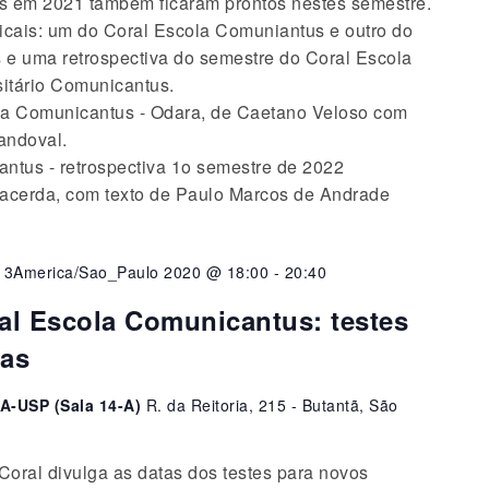
s em 2021 também ficaram prontos nestes semestre.
sicais: um do Coral Escola Comuniantus e outro do
e uma retrospectiva do semestre do Coral Escola
itário Comunicantus.
la Comunicantus - Odara, de Caetano Veloso com
andoval.
antus - retrospectiva 1o semestre de 2022
Lacerda, com texto de Paulo Marcos de Andrade
13America/Sao_Paulo 2020 @ 18:00
-
20:40
 Escola Comunicantus: testes
tas
A-USP (Sala 14-A)
R. da Reitoria, 215 - Butantã, São
oral divulga as datas dos testes para novos