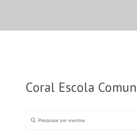
Coral Escola Comun
Pesquisa
Digite
e
a
palavra-