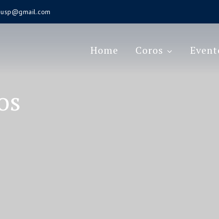
s.usp@gmail.com
Home
Coros
Event
os