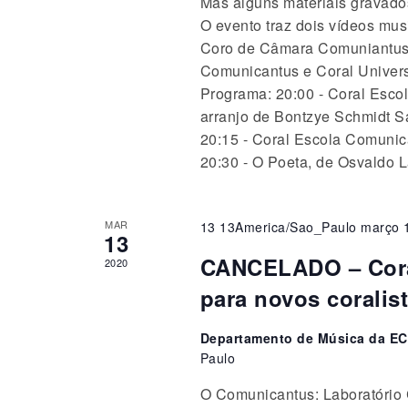
Mas alguns materiais gravado
O evento traz dois vídeos mu
Coro de Câmara Comuniantus 
Comunicantus e Coral Univers
Programa: 20:00 - Coral Esco
arranjo de Bontzye Schmidt S
20:15 - Coral Escola Comunic
20:30 - O Poeta, de Osvaldo 
MAR
13 13America/Sao_Paulo março 
13
CANCELADO – Coral
2020
para novos coralis
Departamento de Música da EC
Paulo
O Comunicantus: Laboratório C