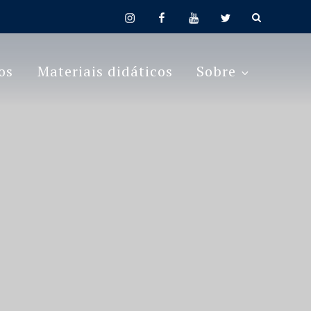
instagram
facebook
youtube
twitter
os
Materiais didáticos
Sobre