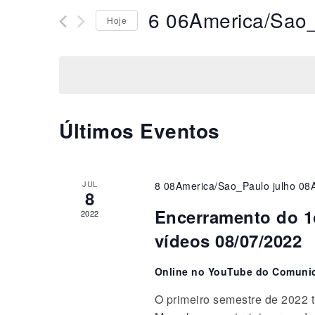
navegação
chave.
6 06America/Sao
Hoje
Pesquisa
de
Eventos
Selecione
pela
a
visuais
palavra-
data.
de
chave.
Eventos
Últimos Eventos
JUL
8 08America/Sao_Paulo julho 08
8
Encerramento do 1o
2022
vídeos 08/07/2022
Online no YouTube do Comuni
O primeiro semestre de 2022 t