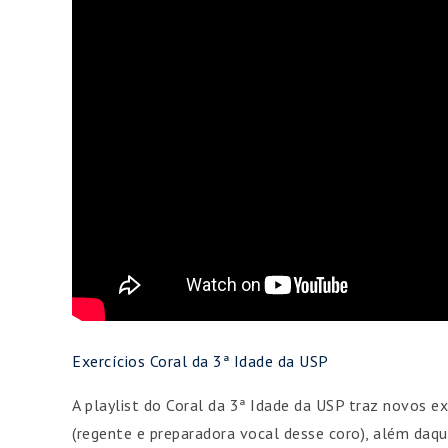
Exercícios Coral da 3ª Idade da USP
A playlist do Coral da 3ª Idade da USP traz novos e
(regente e preparadora vocal desse coro), além daq