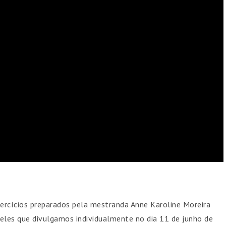
xercícios preparados pela mestranda Anne Karoline Moreira
ueles que divulgamos individualmente no dia 11 de junho de