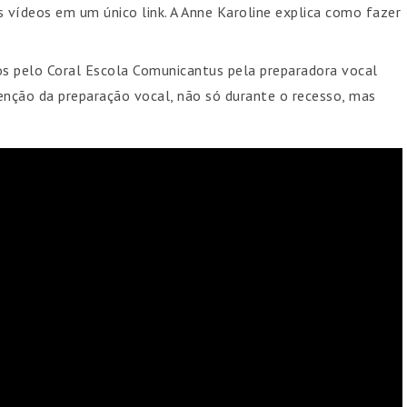
 vídeos em um único link. A Anne Karoline explica como fazer
dos pelo Coral Escola Comunicantus pela preparadora vocal
ção da preparação vocal, não só durante o recesso, mas