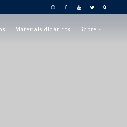
instagram
facebook
youtube
twitter
os
Materiais didáticos
Sobre