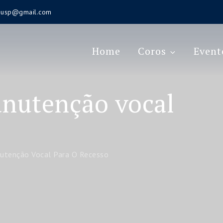
s.usp@gmail.com
Home
Coros
Event
anutenção vocal
utenção Vocal Para O Recesso