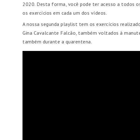
2020. Desta forma, você pode ter acesso a todos os
os exercícios em cada um dos vídeos.
A nossa segunda playlist tem os exercícios realiza
Gina Cavalcante Falcão, também voltados à manuten
também durante a quarentena.