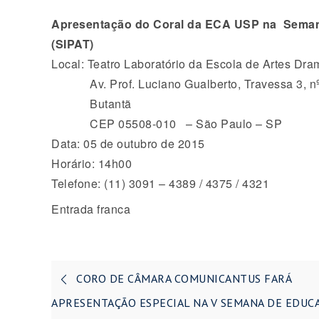
Apresenta
çã
o do Coral da ECA USP na Seman
(SIPAT)
Local: Teatro Laborat
ó
rio da Escola de Artes Dra
Av. Prof. Luciano Gualberto, Travessa 3, n
Butant
ã
CEP 05508-010 – S
ã
o Paulo – SP
Data: 05 de outubro de 2015
Horário: 14h00
Telefone: (11) 3091 – 4389 / 4375 / 4321
Entrada franca
Navegação
CORO DE CÂMARA COMUNICANTUS FARÁ
de
APRESENTAÇÃO ESPECIAL NA V SEMANA DE EDUC