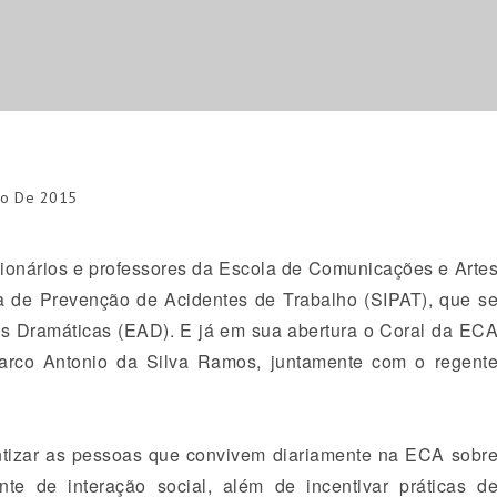
ro De 2015
cion
á
rios e professores da Escola de Comunica
çõ
es e Arte
a de Preven
çã
o de Acidentes de Trabalho (SIPAT), que s
es Dram
á
ticas (EAD). E j
á
em sua abertura o Coral da EC
Marco Antonio da Silva Ramos, juntamente com o regent
ntizar as pessoas que convivem diariamente na ECA sobr
te de intera
çã
o social, além de incentivar prá
ticas d