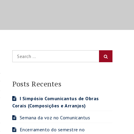
Search
Search
for:
s
e
Posts Recentes
A
e
I Simpósio Comunicantus de Obras
Corais (Composições e Arranjos)
Semana da voz no Comunicantus
e
Encerramento do semestre no
e