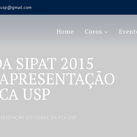
s.usp@gmail.com
Home
Coros
Event
A SIPAT 2015
 APRESENTAÇÃO
CA USP
ESENTAÇÃO DO CORAL DA ECA USP