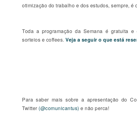
otimiza
çã
o do trabalho e dos estudos, sempre,
é
Toda a programa
çã
o da Semana
é
gratuita e 
sorteios e coffees.
Veja a seguir o que está res
Para saber mais sobre a apresenta
çã
o do Co
Twitter
(@comunicantus)
e n
ã
o perca!