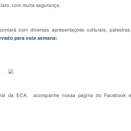
claro, com muita seguran
ça.
contar
á
com diversas apresenta
çõ
es culturais, palestras
ervado para esta semana:
ral da ECA, acompanhe nossa p
á
gina do Facebook 