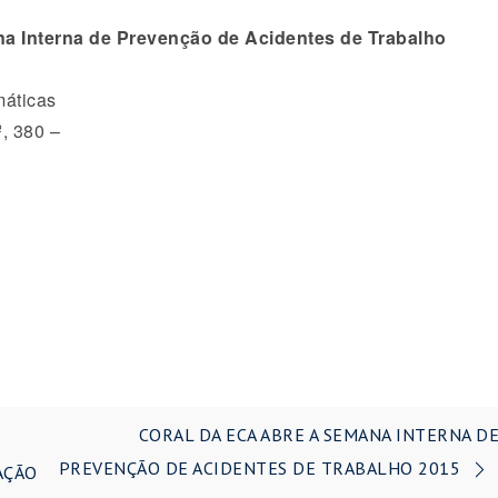
a Interna de Preven
çã
o de Acidentes de Trabalho
m
á
ticas
º
, 380 –
CORAL DA ECA ABRE A SEMANA INTERNA D
PREVENÇÃO DE ACIDENTES DE TRABALHO 2015
AÇÃO