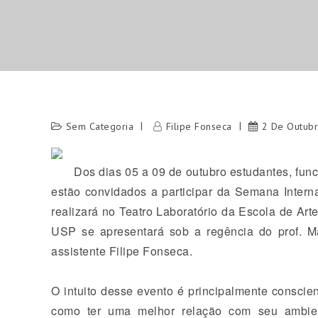
Sem Categoria
Filipe Fonseca
2 De Outub
Dos dias 05 a 09 de outubro estudantes, fun
est
ã
o convidados a participar da Semana Intern
realizar
á
no Teatro Laborat
ó
rio da Escola de Art
USP se apresentar
á
sob a reg
ê
ncia do prof. 
assistente Filipe Fonseca.
O intuito desse evento
é
principalmente conscie
como ter uma melhor rela
çã
o com seu ambien