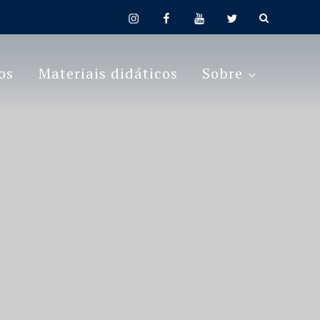
instagram
facebook
youtube
twitter
os
Materiais didáticos
Sobre