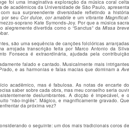
ge foi uma imaginativa exploração da música coral celt
cia de acadêmicos da Universidade de São Paulo, apresent
com sua surpreendente diversidade refletindo a históri
o por seu
Cor dulce, cor amabile
e um vibrante
Magnificat
à mezzo-soprano Kate Symonds-Joy. Por que a música sacr
ão alegremente divertida como o “Sanctus” da
Missa brev
obar.
ntes, são uma sequência de canções folclóricas arranjada
 arrojada transcrição feita por Marco Antonio da Silv
to Fonseca é extraordinária, ajudada pela contribuiçã
nadamente falado e cantado. Musicalmente mais intrigante
rado, e as harmonias e falas macias que dominam a
Av
cício acadêmico, mas é fabulosa. As notas de encarte d
recisa saber sobre cada obra, mas meu conselho seria ouvi
nsistentemente deslumbrantes. A dicção é impecável, e 
uito “não-inglês”. Mágico, e magnificamente gravado. Qu
enfrentar da próxima vez?
onsiderando o seguinte: um dos mais tradicionais coros d