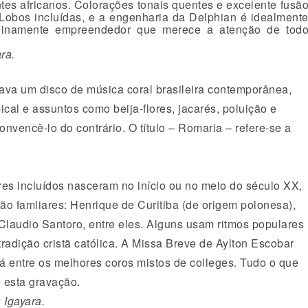
antes africanos. Colorações tonais quentes e excelente fusã
-Lobos incluídas, e a engenharia da Delphian é idealment
nuinamente empreendedor que merece a atenção de tod
ra.
tava um disco de música coral brasileira contemporânea,
ical e assuntos como beija-flores, jacarés, poluição e
vencê-lo do contrário. O título – Romaria – refere-se a
es incluídos nasceram no início ou no meio do século XX,
o famliares: Henrique de Curitiba (de origem polonesa),
Claudio Santoro, entre eles. Alguns usam ritmos populares
radição cristã católica. A Missa Breve de Aylton Escobar
á entre os melhores coros mistos de colleges. Tudo o que
 esta gravação.
 Igayara.