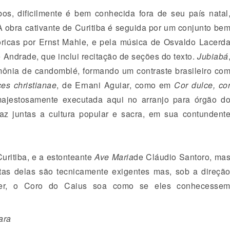
bos, dificilmente é bem conhecida fora de seu país natal
 A obra cativante de Curitiba é seguida por um conjunto be
óricas por Ernst Mahle, e pela música de Osvaldo Lacerd
ndrade, que inclui recitação de seções do texto.
Jubiabá
ônia de candomblé, formando um contraste brasileiro co
es christianae
, de Ernani Aguiar, como em
Cor dulce, co
(majestosamente executada aqui no arranjo para órgão d
raz juntas a cultura popular e sacra, em sua contundent
Curitiba, e a estonteante
Ave Maria
de Cláudio Santoro, ma
tas delas são tecnicamente exigentes mas, sob a direçã
ber, o Coro do Caius soa como se eles conhecesse
ara