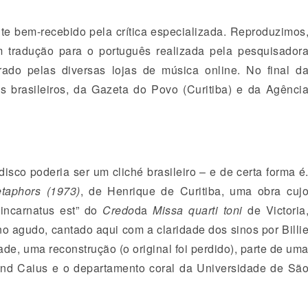
nte bem-recebido pela crítica especializada. Reproduzimos
 tradução para o português realizada pela pesquisador
do pelas diversas lojas de música online. No final d
os brasileiros, da Gazeta do Povo (Curitiba) e da Agênci
disco poderia ser um cliché brasileiro – e de certa forma é
taphors (1973)
, de Henrique de Curitiba, uma obra cuj
 incarnatus est” do
Credo
da
Missa quarti toni
de Victoria
o agudo, cantado aqui com a claridade dos sinos por Billi
de, uma reconstrução (o original foi perdido), parte de um
and Caius e o departamento coral da Universidade de Sã