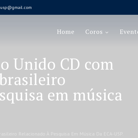
s.usp@gmail.com
Home
Coros
Event
no Unido CD com
brasileiro
esquisa em música
asileiro Relacionado À Pesquisa Em Música Da ECA-USP.