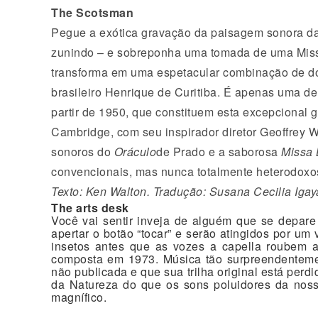
The Scotsman
Pegue a exótica gravação da paisagem sonora da f
zunindo – e sobreponha uma tomada de uma Missa
transforma em uma espetacular combinação de do
brasileiro Henrique de Curitiba. É apenas uma de
partir de 1950, que constituem esta excepcional 
Cambridge, com seu inspirador diretor Geoffrey W
sonoros do
Oráculo
de Prado e a saborosa
Missa 
convencionais, mas nunca totalmente heterodoxos
Texto: Ken Walton. Tradução: Susana Cecilia Igay
The arts desk
Você vai sentir inveja de alguém que se depar
apertar o botão “tocar” e serão atingidos por um
insetos antes que as vozes a capella roubem
composta em 1973. Música tão surpreendentemen
não publicada e que sua trilha original está perdi
da Natureza do que os sons poluidores da nossa
magnífico.