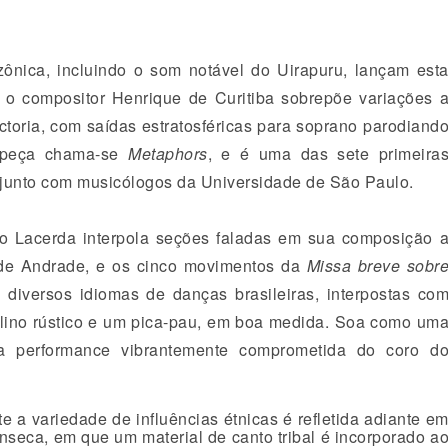
ônica, incluindo o som notável do Uirapuru, lançam est
es o compositor Henrique de Curitiba sobrepõe variações 
ctoria, com saídas estratosféricas para soprano parodiand
peça chama-se
Metaphors
, e é uma das sete primeira
unto com musicólogos da Universidade de São Paulo.
o Lacerda interpola seções faladas em sua composição 
e Andrade, e os cinco movimentos da
Missa breve sobr
diversos idiomas de danças brasileiras, interpostas co
iolino rústico e um pica-pau, em boa medida. Soa como um
ta performance vibrantemente comprometida do coro d
 a variedade de influências étnicas é refletida adiante e
nseca, em que um material de canto tribal é incorporado a