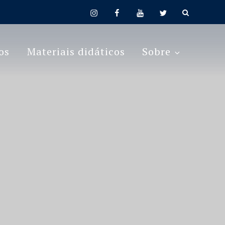
instagram
facebook
youtube
twitter
os
Materiais didáticos
Sobre