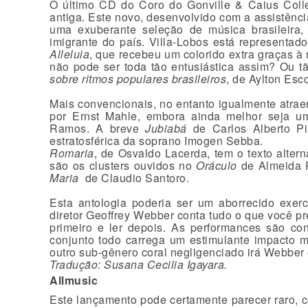
O último CD do Coro do Gonville & Caius Colle
antiga. Este novo, desenvolvido com a assistên
uma exuberante seleção de música brasileira, 
imigrante do país. Villa-Lobos está representad
Alleluia
, que recebeu um colorido extra graças 
não pode ser toda tão entusiástica assim? Ou t
sobre ritmos populares brasileiros
, de Aylton Esc
Mais convencionais, no entanto igualmente atrae
por Ernst Mahle, embora ainda melhor seja uma
Ramos. A breve
Jubiabá
de Carlos Alberto Pin
estratosférica da soprano Imogen Sebba.
Romaria
, de Osvaldo Lacerda, tem o texto alter
são os clusters ouvidos no
Oráculo
de Almeida P
Maria
de Claudio Santoro.
Esta antologia poderia ser um aborrecido exer
diretor Geoffrey Webber conta tudo o que você p
primeiro e ler depois. As performances são co
conjunto todo carrega um estimulante impacto m
outro sub-gênero coral negligenciado irá Webber 
Tradução: Susana Cecilia Igayara.
Allmusic
Este lançamento pode certamente parecer raro, c