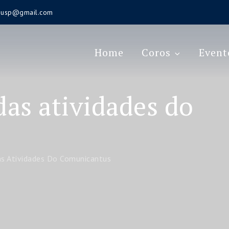
s.usp@gmail.com
Home
Coros
Event
das atividades do
as Atividades Do Comunicantus