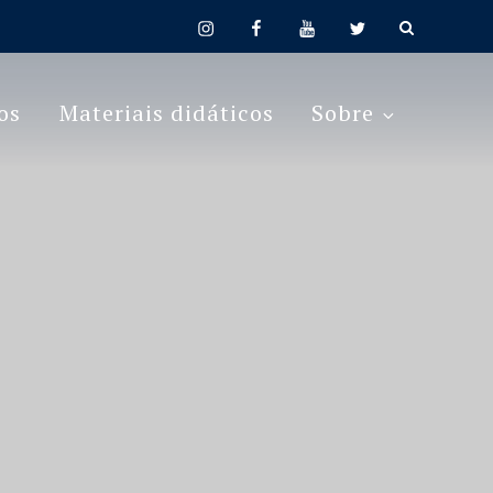
instagram
facebook
youtube
twitter
os
Materiais didáticos
Sobre