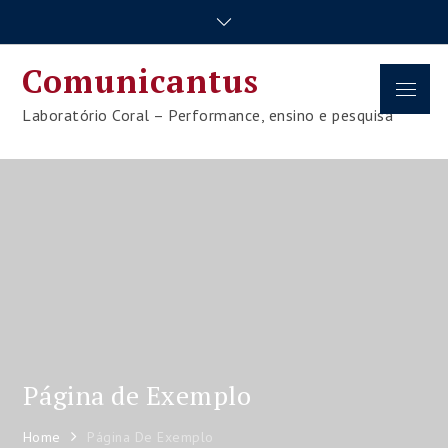
Skip
to
content
Comunicantus
Menu
Laboratório Coral – Performance, ensino e pesquisa
Página de Exemplo
Home
Página De Exemplo