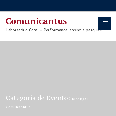
Skip
to
content
Comunicantus
Menu
Laboratório Coral – Performance, ensino e pesquisa
Categoria de Evento:
Madrigal
Comunicantus