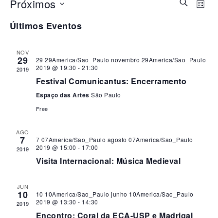
Pesq
Na
Próximos
Procurar
Lista
eventos
do
Selecione
e
Últimos Eventos
a
vi
nav
data.
Ev
NOV
29
de
29 29America/Sao_Paulo novembro 29America/Sao_Paulo
2019 @ 19:30
-
21:30
2019
visu
Festival Comunicantus: Encerramento
Espaço das Artes
São Paulo
de
Free
Eve
AGO
7
7 07America/Sao_Paulo agosto 07America/Sao_Paulo
2019 @ 15:00
-
17:00
2019
Visita Internacional: Música Medieval
JUN
10
10 10America/Sao_Paulo junho 10America/Sao_Paulo
2019 @ 13:30
-
14:30
2019
Encontro: Coral da ECA-USP e Madrigal