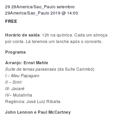
29 29America/Sao_Paulo setembro
29America/Sao_Paulo 2019 @ 14:00
FREE
Horário de saída
: 12h na química. Cada um almoça
por conta. Lá teremos um lanche após o concerto.
Programa
Arranjo: Ernst Mahle
Suíte de temas paraenses
(da Suíte Carimbó)
I – Meu Papagaio
II – Siriri
III- Jacaré
IV
– Mulatinha
Regência: José Luiz Ribalta
John Lennon e Paul McCartney