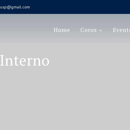
s.usp@gmail.com
Home
Coros
Event
Interno