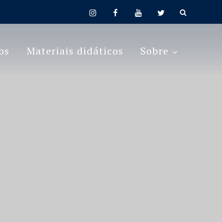
instagram
facebook
youtube
twitter
os
Materiais didáticos
Sobre