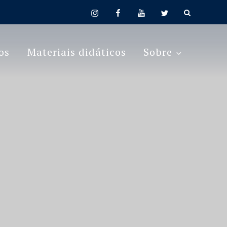
instagram
facebook
youtube
twitter
os
Materiais didáticos
Sobre