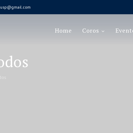
s.usp@gmail.com
Home
Coros
Event
Todos
dos