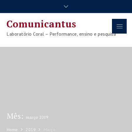
Skip
to
content
Comunicantus
Menu
Laboratório Coral – Performance, ensino e pesquisa
Mês:
março 2019
Home
2019
Março