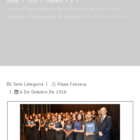
Home
2016
Outubro
6
Outubro Traz Estreia Do Novo Grupo De Bolsistas, Coro
Holandês E Participação No Espetáculo De 50 Anos Da Eca
Sem Categoria
Filipe Fonseca
6 De Outubro De 2016