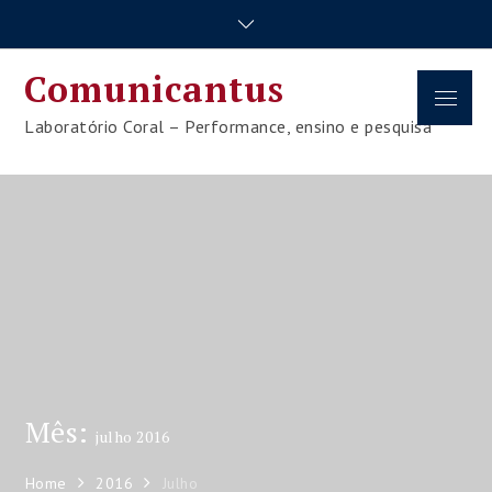
Skip
to
content
Comunicantus
Menu
Laboratório Coral – Performance, ensino e pesquisa
Mês:
julho 2016
Home
2016
Julho