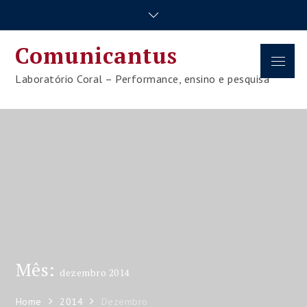
Skip
to
content
Comunicantus
Menu
Laboratório Coral – Performance, ensino e pesquisa
Mês:
dezembro 2014
Home
2014
Dezembro