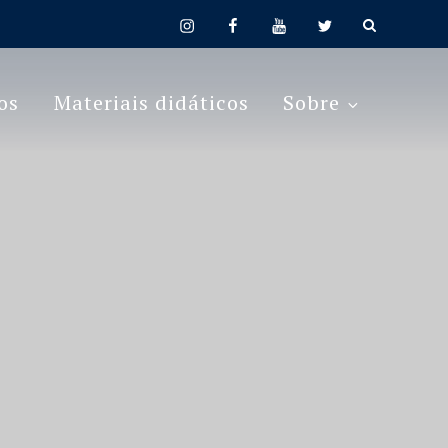
instagram
facebook
youtube
twitter
os
Materiais didáticos
Sobre