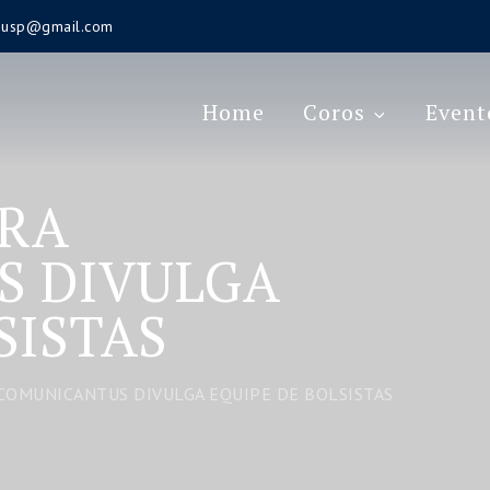
s.usp@gmail.com
Home
Coros
Event
RA
S DIVULGA
SISTAS
COMUNICANTUS DIVULGA EQUIPE DE BOLSISTAS