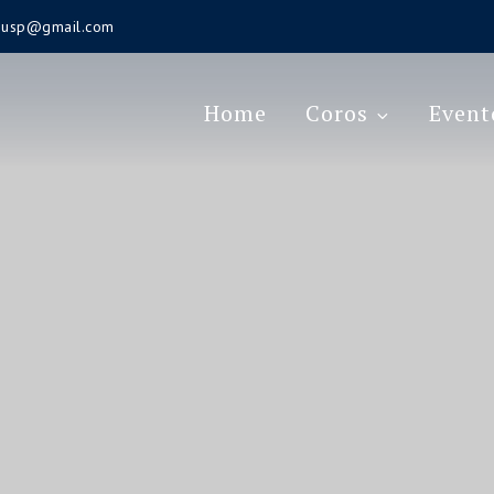
s.usp@gmail.com
Home
Coros
Event