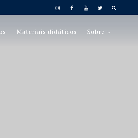
instagram
facebook
youtube
twitter
os
Materiais didáticos
Sobre