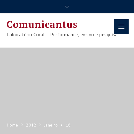
Skip
to
content
Comunicantus
Menu
Laboratório Coral – Performance, ensino e pesquisa
Home
2012
Janeiro
18