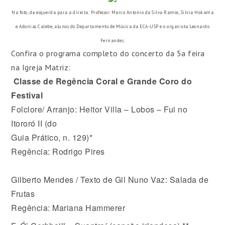
Na foto, da esquerda para a direita: Professor Marco Antonio da Silva Ramos, Silvia Hokama
e Adonias Calebe, alunos do Departamento de Música da ECA-USP e o organista Leonardo
Fernandes.
Confira o programa completo do concerto da 5a feira
na Igreja Matriz:
Classe de Regência Coral e Grande Coro do
Festival
Folclore/ Arranjo: Heitor Villa – Lobos – Fui no
Itororó II (do
Guia Prático, n. 129)*
Regência: Rodrigo Pires
Gilberto Mendes / Texto de Gil Nuno Vaz: Salada de
Frutas
Regência: Mariana Hammerer