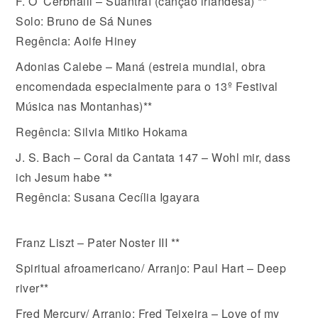
F. Ó’ Cerbhaill – Suantraí (canção irlandesa) **
Solo: Bruno de Sá Nunes
Regência: Aoife Hiney
Adonias Calebe – Maná (estreia mundial, obra
encomendada especialmente para o 13º Festival
Música nas Montanhas)**
Regência: Silvia Mitiko Hokama
J. S. Bach – Coral da Cantata 147 – Wohl mir, dass
ich Jesum habe **
Regência: Susana Cecília Igayara
Franz Liszt – Pater Noster III **
Spiritual afroamericano/ Arranjo: Paul Hart – Deep
river**
Fred Mercury/ Arranjo: Fred Teixeira – Love of my