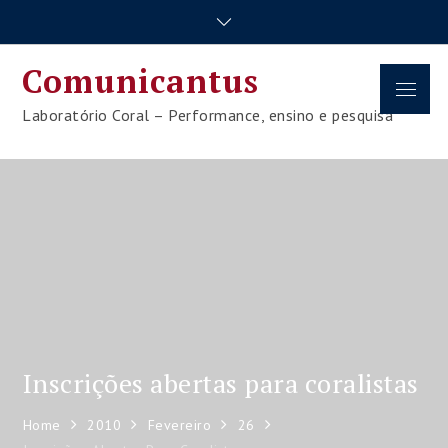
Skip
to
content
Comunicantus
Menu
Laboratório Coral – Performance, ensino e pesquisa
Inscrições abertas para coralistas
Home
2010
Fevereiro
26