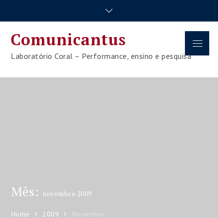
Skip
to
content
Comunicantus
Menu
Laboratório Coral – Performance, ensino e pesquisa
Mês:
novembro 2009
Home
2009
Novembro