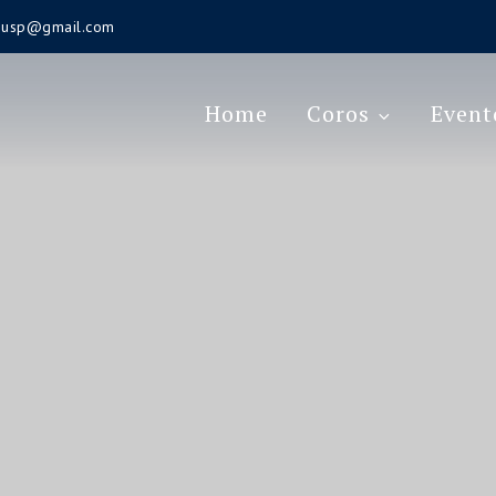
s.usp@gmail.com
Home
Coros
Event