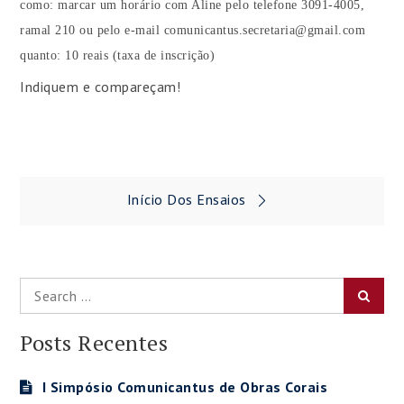
como: marcar um horário com Aline pelo telefone
3091-4005,
ramal 210 ou pelo e-mail comunicantus.secretaria@gmail.com
quanto: 10 reais (taxa de inscrição)
Indiquem e compareçam!
Navegação
Início Dos Ensaios
de
Post
Search
Searc
for:
Posts Recentes
I Simpósio Comunicantus de Obras Corais