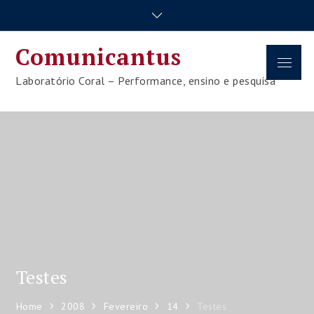
Skip
to
content
Comunicantus
Menu
Laboratório Coral – Performance, ensino e pesquisa
Testes
Home
2008
Fevereiro
14
Testes